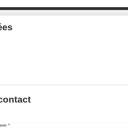
ées
contact
om:
*