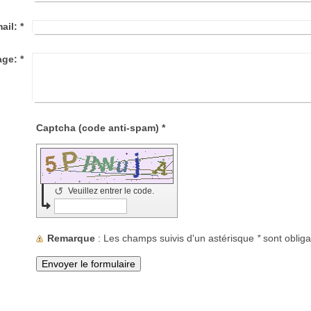
ail:
*
age:
*
Captcha (code anti-spam) *
↺
Veuillez entrer le code.
Remarque
: Les champs suivis d'un astérisque
*
sont obliga